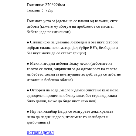
Големина: 270*226мм
Тежина ： 72гр
Големата уста за јадење не се плаши од валкани, сите
џебови (кажете му збогум на проблемот со масата,
бебето јаде похигиенски)
● Силиконски за џвакање, безбеден и без вкус (строго
одбран силиконски материјал, ѓубре BPA, безбедно и
без вкус може да се стават грицки)
● Меки и згодни џебови Толку лесни (џебовите на
телото се меки, закривени за да одговараат на телото
на бебето, лесни за вметнување во џеб, за да се избегне
извалкана бебешка облека)
● Отпорен на вода, масло и дамки (чистење како ново,
едноделен процес на обликување, без страв од какви
било дамки, може да биде чист како нов)
● Научен калибар (за да се осигурате дека храната
нема да падне надвор, зголемете го калибарот и
длабочината)
истрага
детал