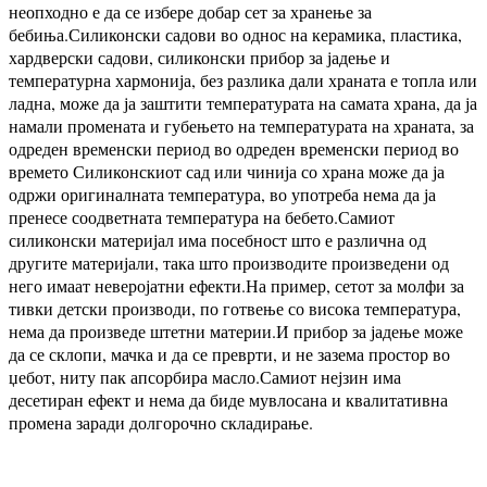
неопходно е да се избере добар сет за хранење за
бебиња.Силиконски садови во однос на керамика, пластика,
хардверски садови, силиконски прибор за јадење и
температурна хармонија, без разлика дали храната е топла или
ладна, може да ја заштити температурата на самата храна, да ја
намали промената и губењето на температурата на храната, за
одреден временски период во одреден временски период во
времето Силиконскиот сад или чинија со храна може да ја
одржи оригиналната температура, во употреба нема да ја
пренесе соодветната температура на бебето.Самиот
силиконски материјал има посебност што е различна од
другите материјали, така што производите произведени од
него имаат неверојатни ефекти.На пример, сетот за молфи за
тивки детски производи, по готвење со висока температура,
нема да произведе штетни материи.И прибор за јадење може
да се склопи, мачка и да се преврти, и не зазема простор во
џебот, ниту пак апсорбира масло.Самиот нејзин има
десетиран ефект и нема да биде мувлосана и квалитативна
промена заради долгорочно складирање.