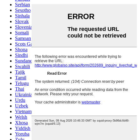
Serbian
Sesotho
Sinhala
Slovak
Slovenian
Somali
Samoan
Scots Gaelic
Shona
Sindhi
Sundanese
Swahili
Tajik
Tamil
Telugu
Thai
Ukrainian
Urdu
Uzbek
Vietnamese
Welsh
Xhosa
Yiddish
Yoruba
Zulu