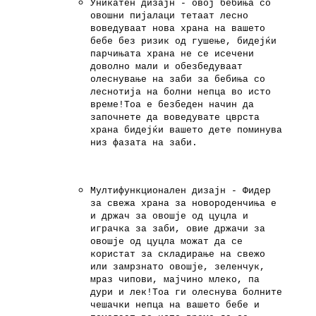
Уникатен дизајн - овој бебиња со
овошни пијалаци тетаат лесно
воведуваат нова храна на вашето
бебе без ризик од гушење, бидејќи
парчињата храна не се исечени
доволно мали и обезбедуваат
олеснување на заби за бебиња со
леснотија на болни непца во исто
време!Тоа е безбеден начин да
започнете да воведувате цврста
храна бидејќи вашето дете поминува
низ фазата на заби.
Мултифункционален дизајн - Фидер
за свежа храна за новороденчиња е
и држач за овошје од цуцла и
играчка за заби, овие држачи за
овошје од цуцла можат да се
користат за складирање на свежо
или замрзнато овошје, зеленчук,
мраз чипови, мајчино млеко, па
дури и лек!Тоа ги олеснува болните
чешачки непца на вашето бебе и