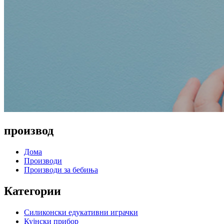
производ
Дома
Производи
Производи за бебиња
Категории
Силиконски едукативни играчки
Кујнски прибор