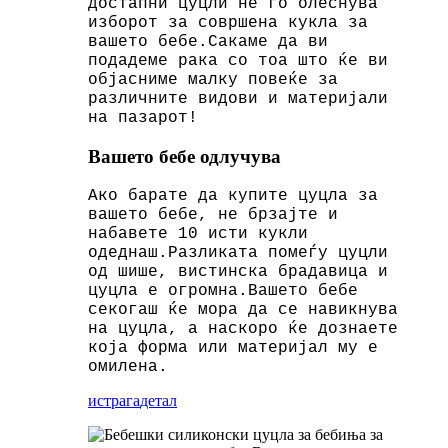
достапни цуцли не го олеснува
изборот за совршена кукла за
вашето бебе.Сакаме да ви
подадеме рака со тоа што ќе ви
објасниме малку повеќе за
различните видови и материјали
на пазарот!
Вашето бебе одлучува
Ако барате да купите цуцла за
вашето бебе, не брзајте и
набавете 10 исти кукли
одеднаш.Разликата помеѓу цуцли
од шише, вистинска брадавица и
цуцла е огромна.Вашето бебе
секогаш ќе мора да се навикнува
на цуцла, а наскоро ќе дознаете
која форма или материјал му е
омилена.
истрага
детал