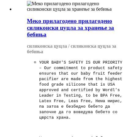
Меко прилагодено прилагодено
силиконски цуцла за хранење за
бебиња
силиконска цуцла / силиконска цуцла за
бебиња
YOUR BABY'S SAFETY IS OUR PRIORITY
– Our commitment to product safety
ensures that our baby fruit feeder
pacifier are made from the highest
food grade silicone that is USA
approved and certified by Wordl's
Leader in Testing, to be BPA Free,
Latex Free, Leas Free, Нема мирис,
па затоа е безбедно бебето да
започне да го воведува бебето со
цврста храна.