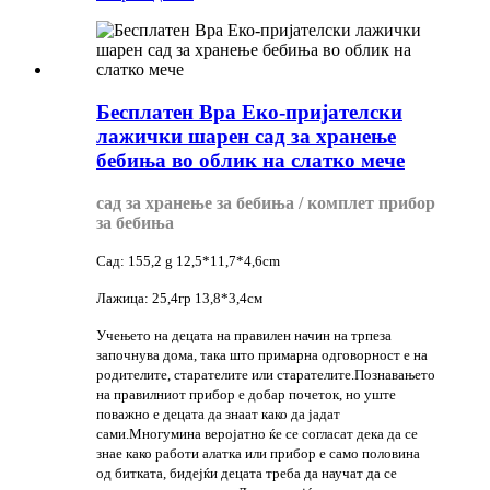
Бесплатен Bpa Еко-пријателски
лажички шарен сад за хранење
бебиња во облик на слатко мече
сад за хранење за бебиња / комплет прибор
за бебиња
Сад: 155,2 g 12,5*11,7*4,6cm
Лажица: 25,4гр 13,8*3,4см
Учењето на децата на правилен начин на трпеза
започнува дома, така што примарна одговорност е на
родителите, старателите или старателите.Познавањето
на правилниот прибор е добар почеток, но уште
поважно е децата да знаат како да јадат
сами.Многумина веројатно ќе се согласат дека да се
знае како работи алатка или прибор е само половина
од битката, бидејќи децата треба да научат да се