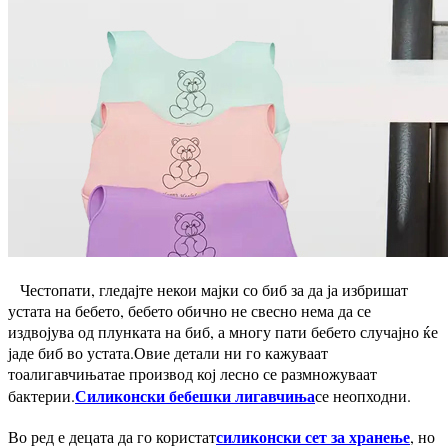
Честопати, гледајте некои мајки со биб за да ја избришат
устата на бебето, бебето обично не свесно нема да се
издвојува од плунката на биб, а многу пати бебето случајно ќе
јаде биб во устата.Овие детали ни го кажуваат
тоа
лигавчињата
е производ кој лесно се размножуваат
Силиконски бебешки лигавчиња
бактерии.
се неопходни.
силиконски сет за хранење
Во ред е децата да го користат
, но