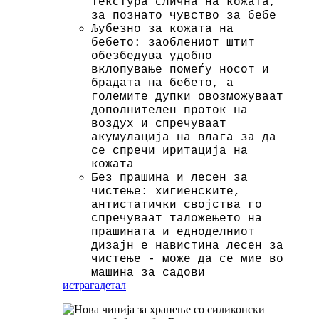
текстура слична на кожата,
за познато чувство за бебе
Љубезно за кожата на
бебето: заоблениот штит
обезбедува удобно
вклопување помеѓу носот и
брадата на бебето, а
големите дупки овозможуваат
дополнителен проток на
воздух и спречуваат
акумулација на влага за да
се спречи иритација на
кожата
Без прашина и лесен за
чистење: хигиенските,
антистатички својства го
спречуваат таложењето на
прашината и едноделниот
дизајн е навистина лесен за
чистење - може да се мие во
машина за садови
истрага
детал