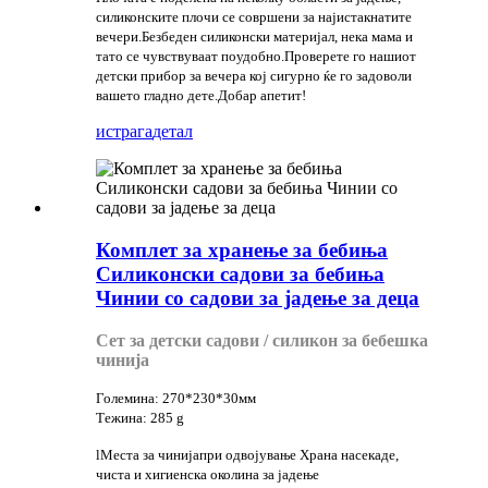
силиконските плочи се совршени за најистакнатите
вечери.Безбеден силиконски материјал, нека мама и
тато се чувствуваат поудобно.Проверете го нашиот
детски прибор за вечера кој сигурно ќе го задоволи
вашето гладно дете.Добар апетит!
истрага
детал
Комплет за хранење за бебиња
Силиконски садови за бебиња
Чинии со садови за јадење за деца
Сет за детски садови / силикон за бебешка
чинија
Големина: 270*230*30мм
Тежина: 285 g
lМеста за чинија
при одвојување Храна насекаде,
чиста и хигиенска околина за јадење