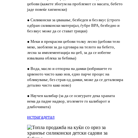
џебови (кажете збогум на проблемот со масата, бебето
јаде повеќе хигиенски)
● Силиконски за џвакање, безбеден и без вкус (строго
одбран силиконски материјал, ѓубре BPA, безбедно и
без вкус може да се стават грицки)
● Меки и прекрасни џебови толку лесно (џебови тело
меко, заоблени за да одговара на телото на бебето,
лесна за имплементација на џеб, за да се избегне
извалкана облека за бебиња)
● Вода, масло и отпорна на дамки (избришете го
црвеното чисто како нов, едно парче процес на
обликување, без страв од дамки, може да се детализира
детално чисто како ново)
● Научен калибар (за да се осигурате дека храната
нема да падне надвор, зголемете го калибарот и
длабочината)
истрага
детал