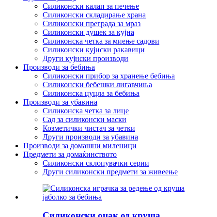
Силиконски калап за печење
Силиконски складирање храна
Силиконски преграда за мраз
Силиконски душек за кујна
Силиконска четка за миење садови
Силиконски кујнски ракавици
Други кујнски производи
Производи за бебиња
Силиконски прибор за хранење бебиња
Силиконски бебешки лигавчиња
Силиконска цуцла за бебиња
Производи за убавина
Силиконска четка за лице
Сад за силиконски маски
Козметички чистач за четки
Други производи за убавина
Производи за домашни миленици
Предмети за домаќинството
Силиконски склопувачки серии
Други силиконски предмети за живеење
Силиконски оџак од круша