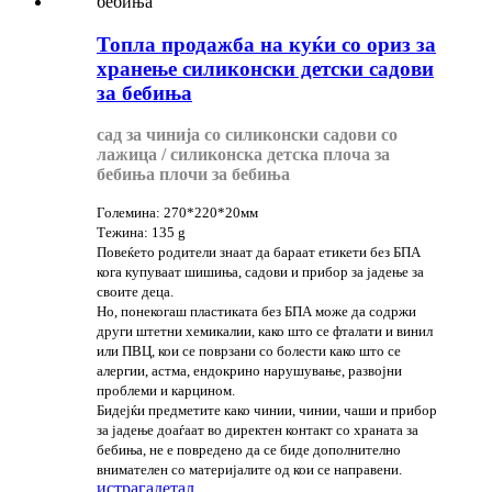
Топла продажба на куќи со ориз за
хранење силиконски детски садови
за бебиња
сад за чинија со силиконски садови со
лажица / силиконска детска плоча за
бебиња плочи за бебиња
Големина: 270*220*20мм
Тежина: 135 g
Повеќето родители знаат да бараат етикети без БПА
кога купуваат шишиња, садови и прибор за јадење за
своите деца.
Но, понекогаш пластиката без БПА може да содржи
други штетни хемикалии, како што се фталати и винил
или ПВЦ, кои се поврзани со болести како што се
алергии, астма, ендокрино нарушување, развојни
проблеми и карцином.
Бидејќи предметите како чинии, чинии, чаши и прибор
за јадење доаѓаат во директен контакт со храната за
бебиња, не е повредено да се биде дополнително
внимателен со материјалите од кои се направени.
истрага
детал