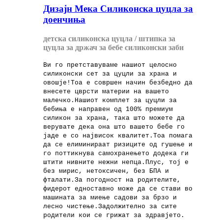
Дизајн Мека Силиконска цуцла за
доенчиња
детска силиконска цуцла / штипка за
цуцла за држач за бебе силиконски заби
Ви го претставуваме нашиот целосно
силиконски сет за цуцли за храна и
овошје!Тоа е совршен начин безбедно да
внесете цврсти материи на вашето
малечко.Нашиот комплет за цуцли за
бебиња е направен од 100% премиум
силикон за храна, така што можете да
верувате дека она што вашето бебе го
јаде е со највисок квалитет.Тоа помага
да се елиминираат ризиците од гушење и
го поттикнува самохранењето додека ги
штити нивните нежни непца.Плус, тој е
без мирис, нетоксичен, без БПА и
фталати.За погодност на родителите,
фидерот едноставно може да се стави во
машината за миење садови за брзо и
лесно чистење.Задолжително за сите
родители кои се грижат за здравјето.