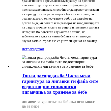
хранат по некое време.Дозволувајќи му на доенчето
или малото дете да се храни самостојно, вие ја
препознавате нивната способност да прават сопствени
избори, дури и на рана возраст.Тоа е само храна, во
ред, но ваквото однесување е добро за развојот на
детето бидејќи помага и во развојот на координацијата
на рацете и очите, силата на рацете и прстите и фината
моторика.Во повеќето случаи тоа е точно, но
забележано е дека на некои бебиња им е тешко да
научат самоконтрола ако сè уште ги хранат со лажица.
истрага
детал
Топла распродажба Чиста мека
гарнитура за лигавки ги фаќа сите
водоотпорни силиконски
лигавчиња за хранење за бебе
лигавче за хранење на бебиња што може
да се пере