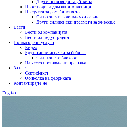
Други производи за убавина
Производи за домашни миленици
Предмети за домаќинството
Силиконски склопувачки серии
Други силиконски предмети за живеење
Вести
Вести од компанијата
Вести од индустријата
Прилагодени услуги
Видео
Едукативни играчки за бебиња
Силиконски блокови
Најчесто поставувани прашања
За нас
Сертификат
Обиколка на фабриката
Контактирајте не
English