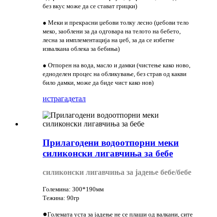
без вкус може да се стават грицки)
● Меки и прекрасни џебови толку лесно (џебови тело
меко, заоблени за да одговара на телото на бебето,
лесна за имплементација на џеб, за да се избегне
извалкана облека за бебиња)
● Отпорен на вода, масло и дамки (чистење како ново,
едноделен процес на обликување, без страв од какви
било дамки, може да биде чист како нов)
истрага
детал
Прилагодени водоотпорни меки
силиконски лигавчиња за бебе
силиконски лигавчиња за јадење бебе/бебе
Големина: 300*190мм
Тежина: 90гр
●
Големата уста за јадење не се плаши од валкани, сите