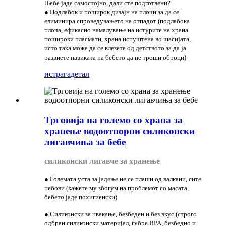
lБебе јаде самостојно, дали сте подготвени?
● Подлабок и поширок дизајн на плочи за да се
елиминира спроведувањето на отпадот (подлабока
плоча, ефикасно намалување на истурите на храна
пошироки пласмати, храна испуштена во шасијата,
исто така може да се влезете од детството за да ја
развиете навиката на бебето да не троши оброци)
истрага
детал
Трговија на големо со храна за
хранење водоотпорни силиконски
лигавчиња за бебе
силиконски лигавче за хранење
● Големата уста за јадење не се плаши од валкани, сите
џебови (кажете му збогум на проблемот со масата,
бебето јаде похигиенски)
● Силиконски за џвакање, безбеден и без вкус (строго
одбран силиконски материјал, ѓубре BPA, безбедно и