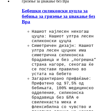
Бебешки силиконски цуцла за
бебиња за гризење за џвакање без
Bpa
Нашиот најлесен некогаш
цуцла: Нашиот ултра лесен
силиконски цуцла
Симетричен дизајн: Нашиот
ултра лесен цуцник има
симетрична силиконска
брадавица и без „погрешна“
страна нагоре, секогаш ќе
се постави правилно во
устата на бебето
Загарантирано прифаќање:
Прифатено од 97,5% од
бебињата, 100% медицинско
одделение, силиконска
брадавица без БПА е
свиленкаста мека и
флексибилна со чувство и