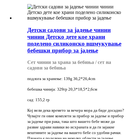
Детски садови за јадење чинии
чинии Детско дете кое храни
поделено силиконско вшмукување
бебешки прибор за јадење
Сет чинии за храна за бебиња / сет на
садови за бебиња
подлога за хранење: 139g 36,2*26,4cm
бебешка чинија: 329гр 20,3*18,5*2,6см
сад: 155,2 гр
Кој вели дека времето за вечера мора да биде досадно?
Чувајте ги овие комплети за прибор за јадење и прибор
за јадење при рака, така што вашето бебе може да
развие здрави навики во исхраната и да ги зајакне
вештините за јадење на вашето бебе со удобни рачки.
Плочата е поделена на неколку области за јадење,