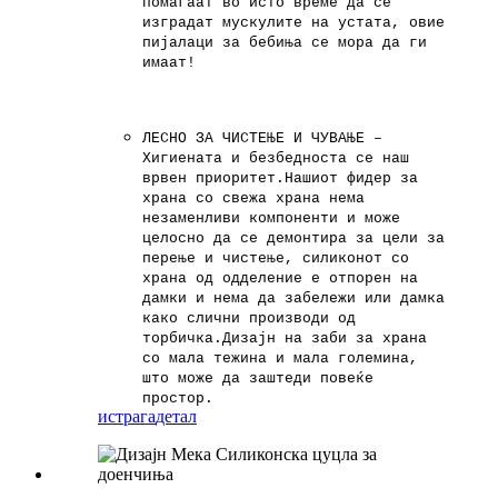
помагаат во исто време да се
изградат мускулите на устата, овие
пијалаци за бебиња се мора да ги
имаат!
ЛЕСНО ЗА ЧИСТЕЊЕ И ЧУВАЊЕ –
Хигиената и безбедноста се наш
врвен приоритет.Нашиот фидер за
храна со свежа храна нема
незаменливи компоненти и може
целосно да се демонтира за цели за
перење и чистење, силиконот со
храна од одделение е отпорен на
дамки и нема да забележи или дамка
како слични производи од
торбичка.Дизајн на заби за храна
со мала тежина и мала големина,
што може да заштеди повеќе
простор.
истрага
детал