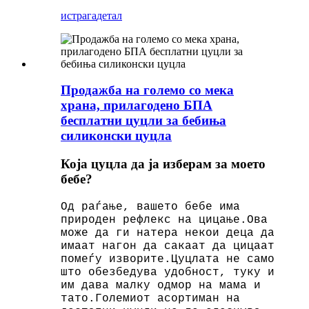
истрага
детал
Продажба на големо со мека
храна, прилагодено БПА
бесплатни цуцли за бебиња
силиконски цуцла
Која цуцла да ја изберам за моето
бебе?
Од раѓање, вашето бебе има
природен рефлекс на цицање.Ова
може да ги натера некои деца да
имаат нагон да сакаат да цицаат
помеѓу изворите.Цуцлата не само
што обезбедува удобност, туку и
им дава малку одмор на мама и
тато.Големиот асортиман на