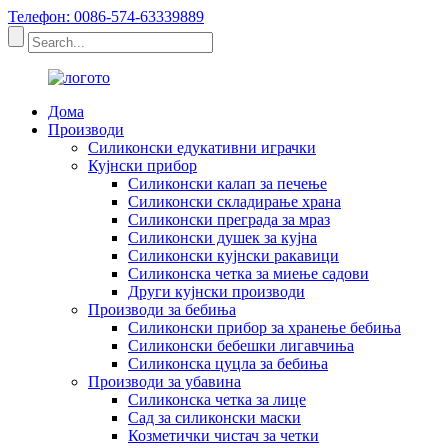
Телефон: 0086-574-63339889
Дома
Производи
Силиконски едукативни играчки
Кујнски прибор
Силиконски калап за печење
Силиконски складирање храна
Силиконски преграда за мраз
Силиконски душек за кујна
Силиконски кујнски ракавици
Силиконска четка за миење садови
Други кујнски производи
Производи за бебиња
Силиконски прибор за хранење бебиња
Силиконски бебешки лигавчиња
Силиконска цуцла за бебиња
Производи за убавина
Силиконска четка за лице
Сад за силиконски маски
Козметички чистач за четки