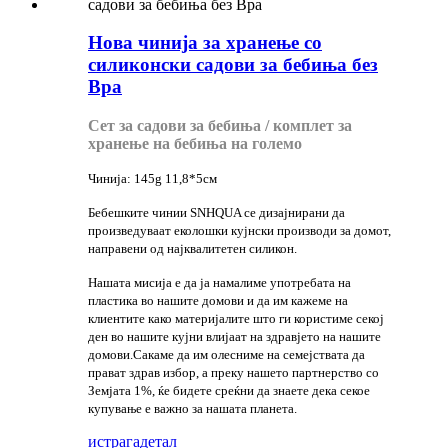
Нова чинија за хранење со
силиконски садови за бебиња без
Bpa
Сет за садови за бебиња / комплет за
хранење на бебиња на големо
Чинија: 145g 11,8*5см
Бебешките чинии SNHQUA се дизајнирани да
произведуваат еколошки кујнски производи за домот,
направени од најквалитетен силикон.
Нашата мисија е да ја намалиме употребата на
пластика во нашите домови и да им кажеме на
клиентите како материјалите што ги користиме секој
ден во нашите кујни влијаат на здравјето на нашите
домови.Сакаме да им олесниме на семејствата да
прават здрав избор, а преку нашето партнерство со
Земјата 1%, ќе бидете среќни да знаете дека секое
купување е важно за нашата планета.
истрага
детал